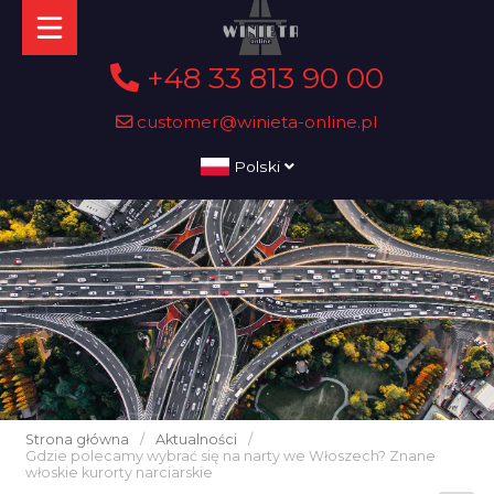
+48 33 813 90 00
customer@winieta-online.pl
Polski
Strona główna
/
Aktualności
/
Gdzie polecamy wybrać się na narty we Włoszech? Znane
włoskie kurorty narciarskie