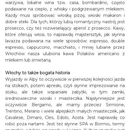
warzywa, lokalne wina tzw. casa, bombardino, często
podawane na ciepło, z whisky i podgrzewanym mlekiem.
Każdy musi spróbować włoską pizzę, włoski makaron i
dobre steki. Dla tych, którzy lubią romantyczny nastrój jest
prosecco, czy też rozweselający aperol z prosecco. Kawy,
które oferują włosi, to naprawdę majstersztyk, jak słynna
lavazza podawana na wiele sposobów: espresso, double
espresso, cappuccino, macchiato, i mniej lubiane przez
Włochów nasza ulubiona kawa Polaków americano z
mlekiem lub śmietaną.
Włochy to także bogata historia
Wyjazdy w Alpy to oczywiście w pierwszej kolejności jazda
na stokach, potem apreski, czyli słynne imprezowanie na
stoku, ale także wspaniałe zabytki, w tym zamki,
średniowieczne wioski i miasteczka. Najsłynniejsze jest
oczywiście Bergamo, ale mamy przecież Sirmione,
Trentino, Merano i wiele alpejskich małych miasteczek, jak
Cavalese, Dimaro, Cles, Edolo, Aosta. Jest naprawdę co
robić poza nartami. Jest też słynne SPA w Bormio, termy