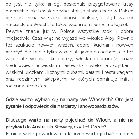
bo jest nie tylko śnieg, doskonale przygotowane trasy
narciarskie, ale też słoneczne stoki, a słońca nam w Polsce
przecież zimą w szczególności brakuje, i stąd wyjazd
narciarski do Włoch, to także wspaniała słoneczna kąpiel.
Pewnie znacie już w Polsce wszystkie stoki i dobre
miejscówki. Czas więc na wyjazd we włoskie Alpy. Pewnie
też szukacie nowych wrażeń, dobrej kuchnii i nowych
przeżyć. Ale to nie tylko wspaniała jazda na nartach, ale też
wspaniałe widoki i krajobrazy, włoska gościnność, małe
średniowieczne wioski i miasteczka z wieloma zabytkami,
wąskimi uliczkami, licznymi pubami, barami i restauracjami
oraz rodzinnymi sklepikami, w których dominuje miła i
rodzinna atmosfera.
Gdzie warto wybrać się na narty we Włoszech? Oto jest
pytanie i odpowiedź dla narciarzy i snowboardzistów.
Dlaczego warto na narty pojechać do Włoch, a nie na
przykład do Austrii lub Słowacji, czy też Czech?
Istnieje wiele powodów, dla których warto jechać na narty