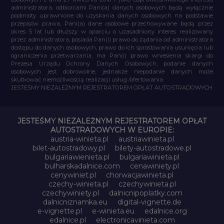
administratora, odbiorcami Pani(a) danych osobowych będą wyłącznie
podmioty uprawnione do uzyskania danych osobowych na podstawie
przepisów prawa, Pani(a) dane osobowe przechowywane będą przez
okres 5 lat lub dłuższy w oparciu o uzasadniony interes realizowany
przez administratora, posiada Pan(i) prawo do żądania od administratora
dostępu do danych osobowych, prawo do ich sprostowania usunięcia lub
ograniczenia przetwarzania, ma Pan(i) prawo wniesienia skargi do
Prezesa Urzędu Ochrony Danych Osobowych, podanie danych
osobowych jest dobrowolne, jednakże niepodanie danych może
skutkować niemożliwością realizacji usług /ofertowania.
JESTEŚMY NIEZALEŻNYM REJESTRATOREM OPŁAT AUTOSTRADOWYCH
JESTEŚMY NIEZALEŻNYM REJESTRATOREM OPŁAT
AUTOSTRADOWYCH W EUROPIE:
austria-winieta.pl
austriawinieta.pl
bilet-autostradowy.pl
bilety-autostradowe.pl
bulgariawienieta.pl
bulgariawinieta.pl
bulharskadalnice.com
cenawiniety.pl
cenywiniet.pl
chorwacjawinieta.pl
czechy-winieta.pl
czechywinieta.pl
czechywiniety.pl
dalnicnipoplatky.com
dalnicniznamka.eu
digital-vignette.de
e-vignette.pl
e-winieta.eu
edalnice.org
edalnice.pl
electronicavinieta.com