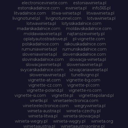
electroniceviniete.com
estoniawinieta.pl
estonskadalnice.com
ewinieta.pl
info365.pl
litvadalnice.com
litwa-winieta.pl
litwawinieta.pl
livignotunel.pl
livignotunnel.com
lotvawinieta.pl
lotwawinieta.pl
lotysskadalnice.com
madarskadalnice.com
moldavskadalnice.com
moldawiawinieta.pl
najtanszewiniety.pl
oplatyautostradowe.pl
pl-vignette.com
polskadalnice.com
rakouskadalnice.com
rumuniawinieta.pl
rumunskadalnice.com
sloveniawinieta.pl
slovenskadalnice.com
slovinskadalnice.com
slowacja-winieta.pl
slowacjawinieta.pl
sloweniawinieta.pl
svycarskadalnice.com
szwajcariawinieta.pl
słoweniawinieta.pl
tunellivigno.pl
vignette-at.com
vignette-bg.com
vignette-cz.com
vignette-pl.com
vignette-poland.pl
vignette-ro.com
vignette-si.com
vignette.pl
vignettepoland.pl
vinetki.pl
vinietaelectronica.com
vinieteelectronice.com
wegrywinieta.pl
winieta-austria.pl
winieta-czechy.pl
winieta-litwa.pl
winieta-słowacja.pl
winieta-wegry.pl
winieta-węgry.pl
winieta.org
winietaaustria.pl
winietaaustriaonline.pl