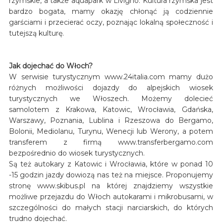
rzymskie, a także aquapark w Livigno. Kultura rzymska jest
bardzo bogata, mamy okazję chłonąć ją codziennie
garściami i przecierać oczy, poznając lokalną społeczność i
tutejszą kulturę.
Jak dojechać do Włoch?
W serwisie turystycznym www.24italia.com mamy dużo
różnych możliwości dojazdy do alpejskich wiosek
turystycznych we Włoszech. Możemy dolecieć
samolotem z Krakowa, Katowic, Wrocławia, Gdańska,
Warszawy, Poznania, Lublina i Rzeszowa do Bergamo,
Bolonii, Mediolanu, Turynu, Wenecji lub Werony, a potem
transferem z firmą www.transferbergamo.com
bezpośrednio do wiosek turystycznych.
Są też autokary z Katowic i Wrocławia, które w ponad 10
-15 godzin jazdy dowiozą nas też na miejsce. Proponujemy
stronę www.skibus.pl na której znajdziemy wszystkie
możliwe przejazdu do Włoch autokarami i mikrobusami, w
szczególności do małych stacji narciarskich, do których
trudno dojechać.