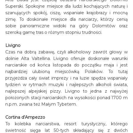
Superski. Spokojne miejsce dla ludzi kochających naturę i
szanujących spokój, ciszę, wspaniałe krajobrazy i mocną
zimę. To doskonałe miejsce dla narciarzy, którzy cenią
sobie panoramiczne widoki na góry Dolomitów oraz
szeroką gamę tras o różnym stopniu trudności.
Livigno
Czas na dobrą zabawę, czyli alkoholowy zawrót głowy w
dolinie Alta Valtellina. Livigno oferuje doskonałe warunki
narciarskie od końca listopada do początku maja i jest
najbardziej ulubioną miejscówką Polaków. To tutaj
przyjeżdża cały świat imprezy i na luzie spędza wspaniały
tydzień w rytmach muzyki i najlepszych alkoholi świata,
najlepszej alpejskiej pizzy. Livigno to jedna z najwyżej
położonych stacji narciarskich na wysokości ponad 1700 m
n.p.m. zwana też Małym Tybetem.
Cortina d’Ampezzo
To kolebka narciarstwa, resort turystyczny, którego
świetność sięga lat 50-tych składający się z dwóch