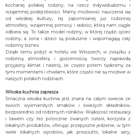
kochanej polskiej rodziny, na rzecz indywidualizmu i
wzajemnej podejrzliwości. Mamy możliwość nauczenia się
od włoskiej kultury, tej zapomnianej już rodzinnej
atmosfery, wzajemnej pomocy i radości, którą nam ciągle
odbiera się. To także model rodziny, w której rządzi ojciec
rodziny, a żona i dzieci są posłuszne i wspomagają cały
rodzinny biznes.
Dzięki temu pobyt w hotelu we Włoszech, w związku z
rodzinną atmosferą i gościnnością tworzy naprawdę
przyjazny klimat i nastrój, że często potem tęsknimy za
tymi momentami i chwilami, które często nie są możliwe w
naszych polskich rodzinach.
Włoska kuchnia zaprasza
Smaczna włoska kuchnia jest znana na całym świecie ze
swoich wyśmienitych smaków i świeżych składników,
bezpośrednio od rodzimych rolników. Większość restauracji
i tawern czy też potocznie zwanych osterii, korzysta z
lokalnych produktów, oferując przepyszne jedzenie, w tym
wiele lokalnych wyrobów, jak prosciutto, lokalne sery,