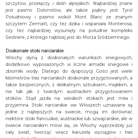
szczytów, przełęczy i dolin alpejskich. Najbardziej znane
jest pasmo Dolomitów, ale także piękny jest Tyrol
Południowy i pasmo wokół Mont Blanc ze znanym
szczytem Zermatt, czy też dzika i wspaniała Monterosa,
czy też najbardziej wysunięty na południe kompleks
Sestriere, z którego najbliżej jest do Morza Śródziemnego.
Doskonałe stoki narciarskie
Włochy słyną z doskonałych warunkach śniegowych,
dodatkowo wyposażonych w liczne armatki śniegowe i
zbiorniki wody. Dlatego do dyspozycji Gości jest wiele
kilometrów tras narciarskich doskonale przygotowanych, a
także bezpiecznych, z delikatnym sztruksem, miękkim, a
nie tak jak z twardym austriackim przygotowaniem
stoków. Stąd jazda na włoskich stokach jest miła i
przyjemna. Stoki narciarskie we Włoszech uznawane są
jedne z najlepszych na świecie, mogą im dorównać
niektóre stoki francuskie, austriackie lub szwajcarskie, ale w
świecie narciarskim mówi się, że Włochy wyprzedziły już
cały świat, tworząc wręcz karuzelę wyciągów i tras