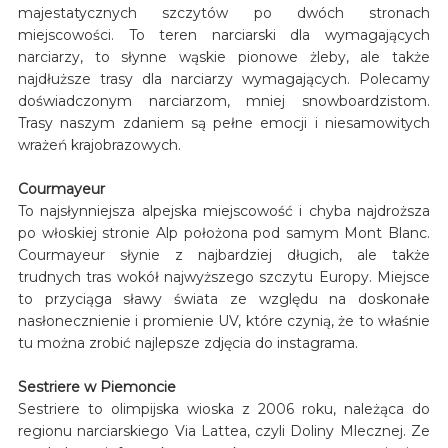
majestatycznych szczytów po dwóch stronach
miejscowości. To teren narciarski dla wymagających
narciarzy, to słynne wąskie pionowe żleby, ale także
najdłuższe trasy dla narciarzy wymagających. Polecamy
doświadczonym narciarzom, mniej snowboardzistom.
Trasy naszym zdaniem są pełne emocji i niesamowitych
wrażeń krajobrazowych.
Courmayeur
To najsłynniejsza alpejska miejscowość i chyba najdroższa
po włoskiej stronie Alp położona pod samym Mont Blanc.
Courmayeur słynie z najbardziej długich, ale także
trudnych tras wokół najwyższego szczytu Europy. Miejsce
to przyciąga sławy świata ze względu na doskonałe
nasłonecznienie i promienie UV, które czynią, że to właśnie
tu można zrobić najlepsze zdjęcia do instagrama.
Sestriere w Piemoncie
Sestriere to olimpijska wioska z 2006 roku, należąca do
regionu narciarskiego Via Lattea, czyli Doliny Mlecznej. Ze