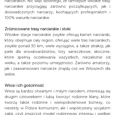
narciarskich. Nic więc dziwnego, że tamtejsze włoskie trasy
narciarskie przyciągają zarówno początkujących, jak i
doświadczonych narciarzy, kochających profesjonalizm i
100% warunki narciarskie.
Zróżnicowane trasy narciarskie i stoki
Włoskie stacje narciarskie zwykle oferują karnet narciarski,
który obejmuje cały region, oferując wiele tras narciarskich,
zwykle ponad 30 km, wiele wyciągów, a także atrakcji, jak
parki dla snowboardzistów, tory saneczkowe, skocznie,
które spełnią oczekiwania wszystkich, niezależnie od
wieku, a także poziomu umiejętności. Zarówno amatorzy,
jak i zaawansowani narciarze znajdą coś we Włoszech dla
siebie.
Włosi i ich gościnność
Włosi są bardzo otwartym i miłym narodem, interesują się
drugim człowiekiem i lubią tworzyć rodzinne klany, które
tworzą także rodzinne i wielopokoleniowe biznesy, co
niestety w Polsce komunizm, ale i współczesny socjalizm
zabił, czyli zniszczyli model rodzinnego interesu i wielkiej