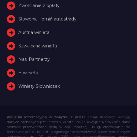
Zwolnienie z opłaty
Słowenia - omiń autostrady
Austria winieta
Szwajcaria winieta
Nasi Partnerzy
E-winieta
Winiety Słowniczek
Klauzula informacyjna w związku z RODO
administratorem Pani(a)
danych osobowych jest Feniqs.pl Prosta Spółka Akcyjna. Pani/Pana dane
osobowe przetwarzane będą w celu realizacji usług/ ofertowania na
podstawie art. 6 ust. 1 lit. b ogólnego rozporządzenia o ochronie danych
osobowych z dnia 27 kwietnia 2016 r. jako usprawiedliwionego interesu