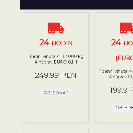
24
24
HODIN
HO
1denní viněta <= 12 000 kg
(EURO
4 náprav EURO 0,I,II
1denní viněta <
249.99 PLN
4 náprav E
199.9
OBJEDNAT
OBJED