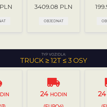
 PLN
3409.08 PLN
199
NAT
OBJEDNAT
OB
TYP VOZIDLA:
TRUCK ≥ 12T ≤ 3 OSY
24
2
DIN
HODIN
3)
(EURO4)
(