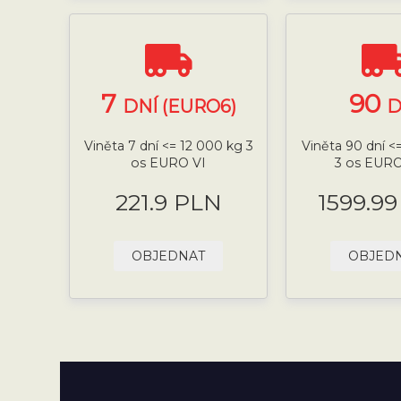
7
90
DNÍ (EURO6)
D
Viněta 7 dní <= 12 000 kg 3
Viněta 90 dní <
os EURO VI
3 os EURO 
221.9 PLN
1599.9
OBJEDNAT
OBJED