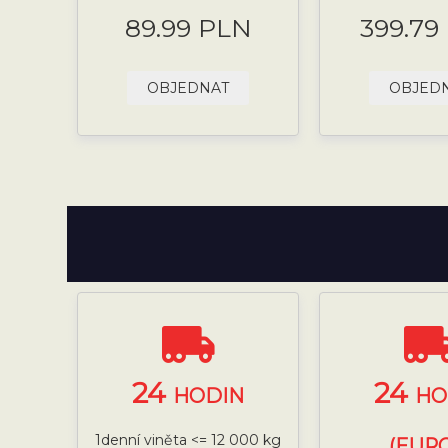
89.99 PLN
399.79
OBJEDNAT
OBJED
24
24
HODIN
HO
1denní viněta <= 12 000 kg
(EURO