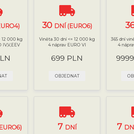
30
3
EURO4)
DNÍ (EURO6)
= 12 000 kg
Viněta 30 dní <= 12 000 kg
365 dní vi
 IV,V,EEV
4 náprav EURO VI
4 nápra
PLN
699 PLN
9999
NAT
OBJEDNAT
OB
7
7
(EURO6)
DNÍ
DN