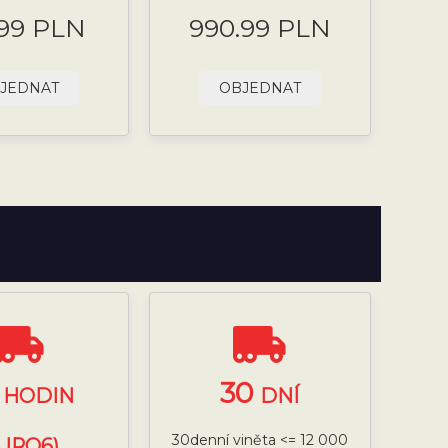
.99 PLN
990.99 PLN
JEDNAT
OBJEDNAT
4
30
HODIN
DNÍ
30denní viněta <= 12 000
EURO6)