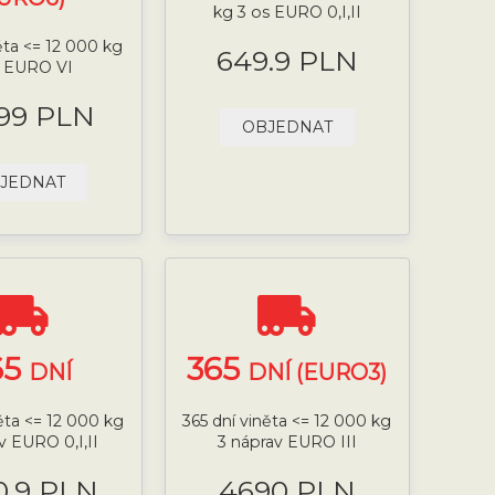
kg 3 os EURO 0,I,II
ěta <= 12 000 kg
649.9 PLN
s EURO VI
.99 PLN
OBJEDNAT
JEDNAT
65
365
DNÍ
DNÍ (EURO3)
něta <= 12 000 kg
365 dní viněta <= 12 000 kg
v EURO 0,I,II
3 náprav EURO III
0.9 PLN
4690 PLN