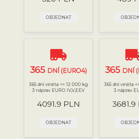
OBJEDNAT
OBJED
365
365
DNÍ (EURO4)
DNÍ 
365 dní viněta <= 12 000 kg
365 dní viněta <
3 náprav EURO IV,V,EEV
3 náprav E
4091.9 PLN
3681.9
OBJEDNAT
OBJED