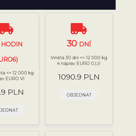
4
30
HODIN
DNÍ
Viněta 30 dní <= 12 000 kg
EURO6)
4 náprav EURO 0,I,II
ěta <= 12 000 kg
1090.9 PLN
rav EURO VI
.9 PLN
OBJEDNAT
JEDNAT