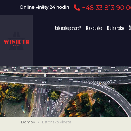
+48 33 813 90 0
Online viněty 24 hodin
Jak nakupovat?
Rakousko
Bulharsko
Č
Domov
/
Estonsko viněta