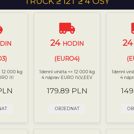
TRUCK ≥ 12T ≥ 4 OSY
24
2
DIN
HODIN
3)
(EURO4)
(
= 12 000 kg
1denní viněta <= 12 000 kg
1denní vin
URO III
4 náprav EURO IV,V,EEV
4 náp
 PLN
179.89 PLN
149
NAT
OBJEDNAT
OB