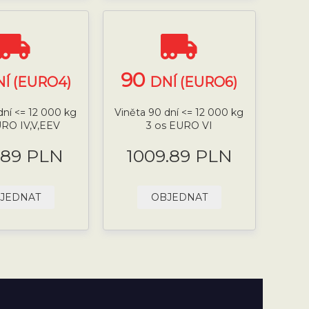
90
Í (EURO4)
DNÍ (EURO6)
dní <= 12 000 kg
Viněta 90 dní <= 12 000 kg
URO IV,V,EEV
3 os EURO VI
.89 PLN
1009.89 PLN
JEDNAT
OBJEDNAT