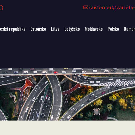
0
customer@winieta-o
eská republika
Estonsko
Litva
Lotyšsko
Moldavsko
Polsko
Rumun