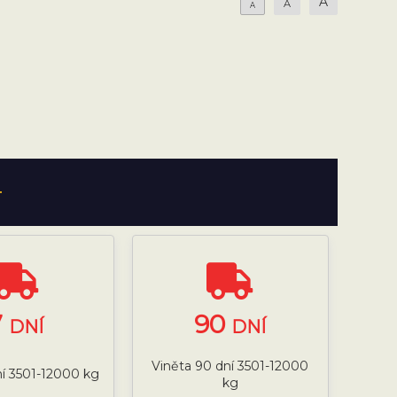
A
A
A
T
7
90
DNÍ
DNÍ
Viněta 90 dní 3501-12000
ní 3501-12000 kg
kg