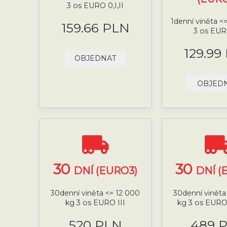
3 os EURO 0,I,II
1denní viněta <
159.66 PLN
3 os EUR
129.99
OBJEDNAT
OBJED
30
30
DNÍ (EURO3)
DNÍ (
30denní viněta <= 12 000
30denní viněta
kg 3 os EURO III
kg 3 os EURO
520 PLN
489 