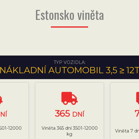
Estonsko viněta
TYP VOZIDLA:
NÁKLADNÍ AUTOMOBIL 3,5 ≥ 12
365
NÍ
DNÍ
3501-12000
Viněta 365 dní 3501-12000
Viněta 7 d
kg