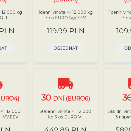
= 12 000 kg
1denní viněta <= 12 000 kg
1denní vin
O III
3 os EURO IV,V,EEV
3 o
 PLN
119.99 PLN
109
NAT
OBJEDNAT
OB
30
3
EURO4)
DNÍ (EURO6)
 <= 12 000
30denní viněta <= 12 000
365 dní vi
 IV,V,EEV
kg 3 os EURO VI
3 nápra
PLN
449.89 PLN
589