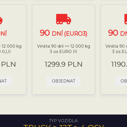
90
90
NÍ
DNÍ (EURO3)
DN
= 12 000 kg
Viněta 90 dní <= 12 000 kg
Viněta 90 
0,I,II
3 os EURO III
3 os E
9 PLN
1299.9 PLN
1190
NAT
OBJEDNAT
OB
TYP VOZIDLA: