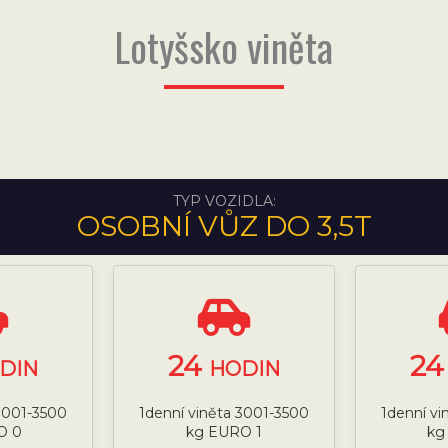
Lotyšsko viněta
TYP VOZIDLA:
OSOBNÍ VŮZ DO 3,5T
24
2
DIN
HODIN
 3001-3500
1denní viněta 3001-3500
1denní vi
O 0
kg EURO 1
kg