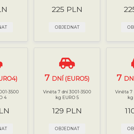
LN
225 PLN
22
NAT
OBJEDNAT
OB
7
7
URO4)
DNÍ (EURO5)
DN
3001-3500
Viněta 7 dní 3001-3500
Viněta 7
O 4
kg EURO 5
kg
PLN
129 PLN
11
NAT
OBJEDNAT
OB