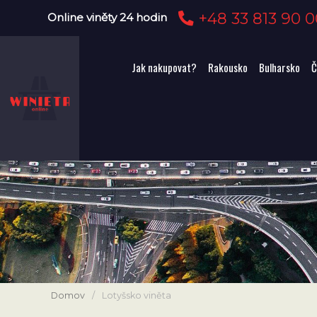
+48 33 813 90 0
Online viněty 24 hodin
Jak nakupovat?
Rakousko
Bulharsko
Č
Domov
/
Lotyšsko viněta