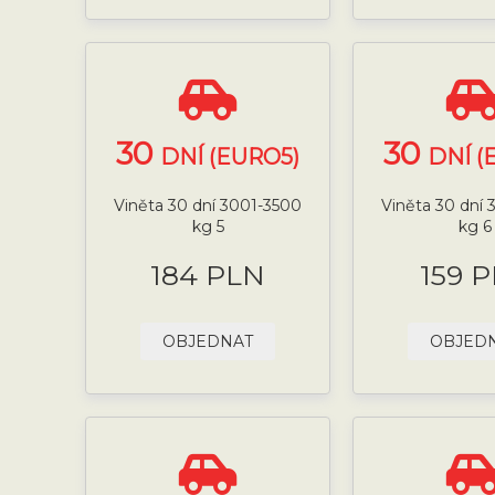
30
30
DNÍ (EURO5)
DNÍ (
Viněta 30 dní 3001-3500
Viněta 30 dní
kg 5
kg 6
184 PLN
159 
OBJEDNAT
OBJED