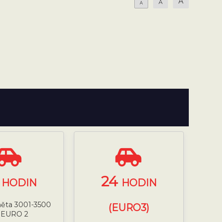
A
A
A
4
24
HODIN
HODIN
něta 3001-3500
(EURO3)
 EURO 2