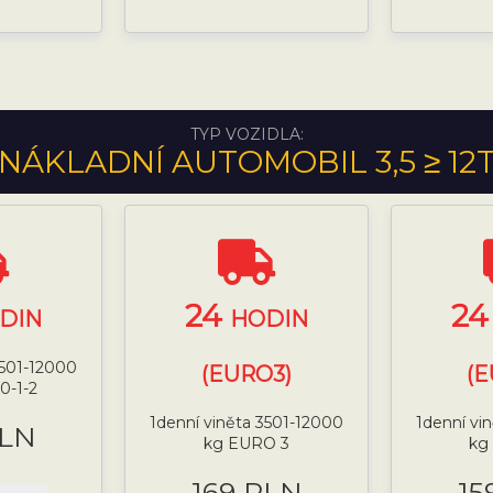
TYP VOZIDLA:
NÁKLADNÍ AUTOMOBIL 3,5 ≥ 12
24
2
DIN
HODIN
3501-12000
(EURO3)
(E
0-1-2
1denní viněta 3501-12000
1denní vi
PLN
kg EURO 3
kg
169 PLN
15