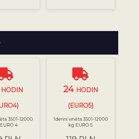
T
4
24
HODIN
HODIN
URO4)
(EURO5)
něta 3501-12000
1denní viněta 3501-12000
 EURO 4
kg EURO 5
9 PLN
119 PLN