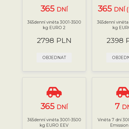
365
365
DNÍ
DNÍ 
365denní viněta 3001-3500
365denní vinět
kg EURO 2
kg EUR
2798 PLN
2398 
OBJEDNAT
OBJED
365
7
DNÍ
D
365denní viněta 3001-3500
Viněta 7 dní 3
kg EURO EEV
Emission