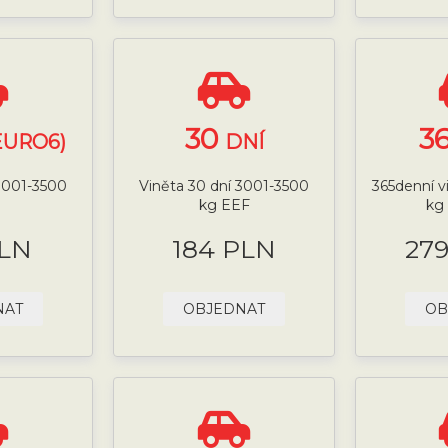
30
3
EURO6)
DNÍ
 3001-3500
Viněta 30 dní 3001-3500
365denní v
kg EEF
kg
PLN
184 PLN
27
NAT
OBJEDNAT
OB