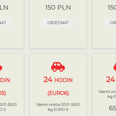
PLN
150 PLN
15
NAT
OBJEDNAT
OB
24
2
DIN
HODIN
1denní vi
5)
(EURO6)
kg 
 3001-3500
1denní viněta 3001-3500
6
O 5
kg EURO 6