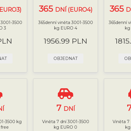
365
365
(EURO3)
DNÍ (EURO4)
D
a 3001-3500
365denní viněta 3001-3500
365denní v
O 3
kg EURO 4
kg
PLN
1956.99 PLN
1815
NAT
OBJEDNAT
OB
7
NÍ
DNÍ
001-3500 kg
Viněta 7 dní 3001-3500
Viněta 7
 free
kg EURO 0
kg