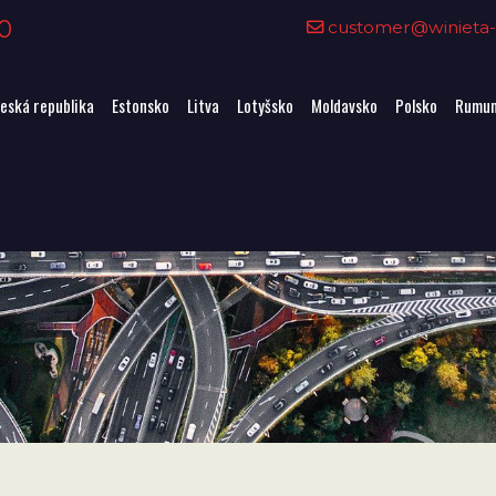
0
customer@winieta-o
eská republika
Estonsko
Litva
Lotyšsko
Moldavsko
Polsko
Rumun