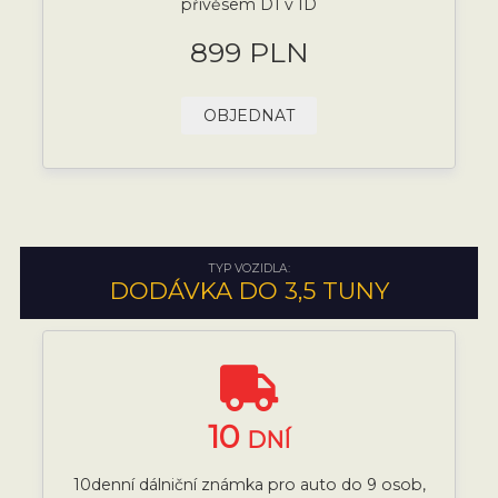
přívěsem D1 v ID
899 PLN
OBJEDNAT
TYP VOZIDLA:
DODÁVKA DO 3,5 TUNY
10
DNÍ
10denní dálniční známka pro auto do 9 osob,