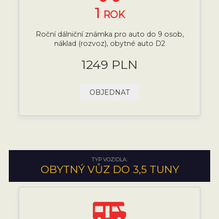
1
ROK
Roční dálniční známka pro auto do 9 osob,
náklad (rozvoz), obytné auto D2
1249 PLN
OBJEDNAT
TYP VOZIDLA:
OBYTNÝ VŮZ DO 3,5 TUNY