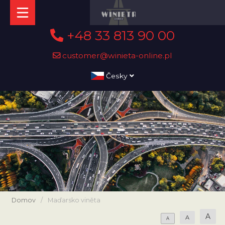
+48 33 813 90 00
customer@winieta-online.pl
Česky
Domov
/
Maďarsko viněta
A
A
A