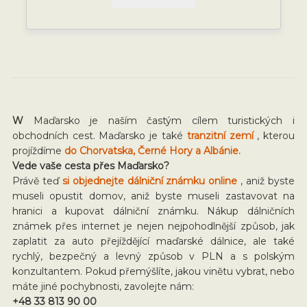
W
Maďarsko je naším častým cílem turistických i
obchodních cest. Maďarsko je také
tranzitní zemí
, kterou
projíždíme
do Chorvatska, Černé Hory a Albánie.
Vede vaše cesta přes Maďarsko?
Právě teď
si objednejte dálniční známku online
, aniž byste
museli opustit domov, aniž byste museli zastavovat na
hranici a kupovat dálniční známku. Nákup dálničních
známek přes internet je nejen nejpohodlnější způsob, jak
zaplatit za auto přejíždějící maďarské dálnice, ale také
rychlý, bezpečný a levný způsob v PLN a s polským
konzultantem. Pokud přemýšlíte, jakou vinětu vybrat, nebo
máte jiné pochybnosti, zavolejte nám:
+48 33 813 90 00