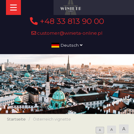
+48 33 813 90 00
customer@winieta-online.pl
Deutsch
Startseite
/
Österreich vignette
A
A
A