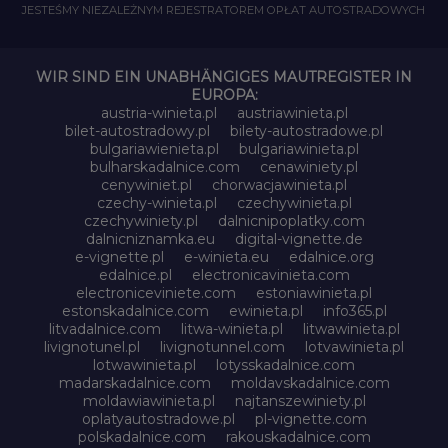
JESTEŚMY NIEZALEŻNYM REJESTRATOREM OPŁAT AUTOSTRADOWYCH
WIR SIND EIN UNABHÄNGIGES MAUTREGISTER IN
EUROPA:
austria-winieta.pl
austriawinieta.pl
bilet-autostradowy.pl
bilety-autostradowe.pl
bulgariawienieta.pl
bulgariawinieta.pl
bulharskadalnice.com
cenawiniety.pl
cenywiniet.pl
chorwacjawinieta.pl
czechy-winieta.pl
czechywinieta.pl
czechywiniety.pl
dalnicnipoplatky.com
dalnicniznamka.eu
digital-vignette.de
e-vignette.pl
e-winieta.eu
edalnice.org
edalnice.pl
electronicavinieta.com
electroniceviniete.com
estoniawinieta.pl
estonskadalnice.com
ewinieta.pl
info365.pl
litvadalnice.com
litwa-winieta.pl
litwawinieta.pl
livignotunel.pl
livignotunnel.com
lotvawinieta.pl
lotwawinieta.pl
lotysskadalnice.com
madarskadalnice.com
moldavskadalnice.com
moldawiawinieta.pl
najtanszewiniety.pl
oplatyautostradowe.pl
pl-vignette.com
polskadalnice.com
rakouskadalnice.com