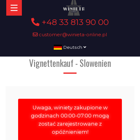
+48 33 813 90 00
customer@winieta-online.pl
Deutsch
Vignettenkauf - Slowenien
Uwaga, winiety zakupione w
godzinach 00:00-07:00 mogą
zostać zarejestrowane z
opóźnieniem!