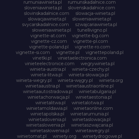
rumuniawinieta.pl
rumunskadalnice.com
sloveniawinieta.pl
slovenskadalnice.com
slovinskadalnice.com
slowacja-winieta.pl
slowacjawinieta.pl
sloweniawinieta.pl
svycarskadalnice.com
szwajcariawinieta.pl
słoweniawinieta.pl
tunellivigno.pl
vignette-at.com
vignette-bg.com
vignette-cz.com
vignette-pl.com
vignette-poland.pl
vignette-ro.com
vignette-si.com
vignette.pl
vignettepoland.pl
vinetki.pl
vinietaelectronica.com
vinieteelectronice.com
wegrywinieta.pl
winieta-austria.pl
winieta-czechy.pl
winieta-litwa.pl
winieta-słowacja.pl
winieta-wegry.pl
winieta-węgry.pl
winieta.org
winietaaustria.pl
winietaaustriaonline.pl
winietaautostradowa.pl
winietabulgaria.pl
winietachorwacja.pl
winietaestonia.pl
winietalitwa.pl
winietalotwa.pl
winietamoldawia.pl
winietaonline.com
winietapolska.pl
winietarumunia.pl
winietaslovenia.pl
winietaslowacja.pl
winietaslowenia.pl
winietaszwajcaria.pl
winietasłowenia.pl
winietawegry.pl
winietomat.pl
winiety.org
winietydrogowe.pl