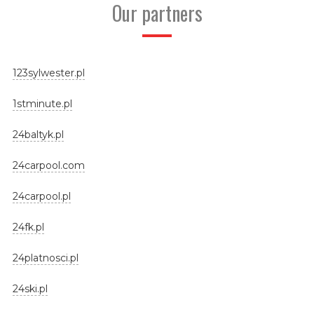
Our partners
123sylwester.pl
1stminute.pl
24baltyk.pl
24carpool.com
24carpool.pl
24fk.pl
24platnosci.pl
24ski.pl