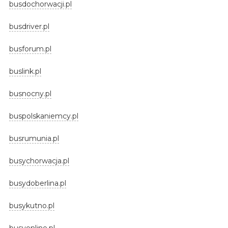
busdochorwacji.pl
busdriver.pl
busforum.pl
buslink.pl
busnocny.pl
buspolskaniemcy.pl
busrumunia.pl
busychorwacja.pl
busydoberlina.pl
busykutno.pl
busyonline.pl