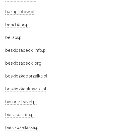
bazapilotow.pl
beachbus.pl
bellabi.pl
beskidsadecki.info.pl
beskidsadecki.org
beskidzkagorzalka.pl
beskidzkaokowita.pl
bibione.travel.pl
biesiada.info.pl
biesiada-slaska.pl