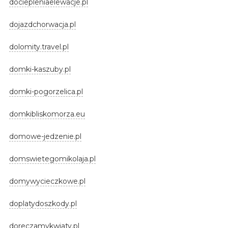
dociepleniaelewacje.pl
dojazdchorwacja.pl
dolomity.travel.pl
domki-kaszuby.pl
domki-pogorzelica.pl
domkibliskomorza.eu
domowe-jedzenie.pl
domswietegomikolaja.pl
domywycieczkowe.pl
doplatydoszkody.pl
doreczamykwiaty.pl