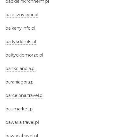
badkleinkirchheim.pl
bajecznycypr.pl
balkany.info.pl
baltykdomki.pl
bałtyckiemorze.pl
bankolandia.pl
baraniagora.pl
barcelona.travel.pl
baumarket.pl
bawaria.travel.pl
bawariatravel.pl