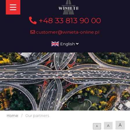
+48 33 813 90 00
customer@winieta-online.pl
English
Home
/
Our partners
A
A
A