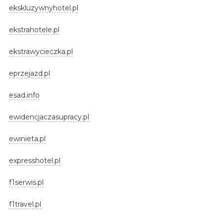
ekskluzywnyhotel.pl
ekstrahotele.pl
ekstrawycieczka.pl
eprzejazd.pl
esad.info
ewidencjaczasupracy.pl
ewinieta.pl
expresshotel.pl
f1serwis.pl
f1travel.pl