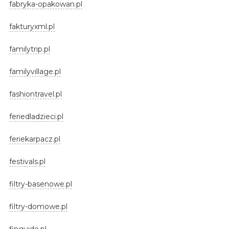
fabryka-opakowan.pl
fakturyxml.pl
familytrip.pl
familyvillage.pl
fashiontravel.pl
feriedladzieci.pl
feriekarpacz.pl
festivals.pl
filtry-basenowe.pl
filtry-domowe.pl
finguide.pl