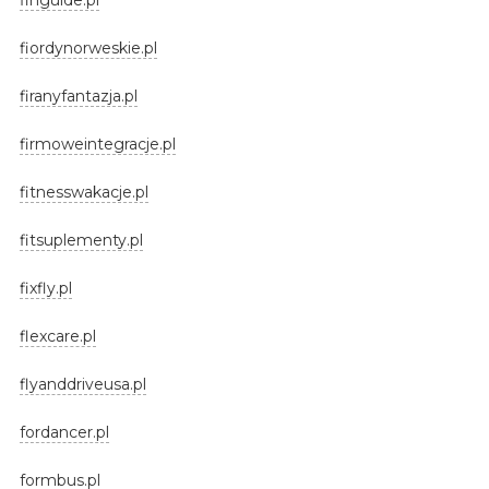
fiordynorweskie.pl
firanyfantazja.pl
firmoweintegracje.pl
fitnesswakacje.pl
fitsuplementy.pl
fixfly.pl
flexcare.pl
flyanddriveusa.pl
fordancer.pl
formbus.pl