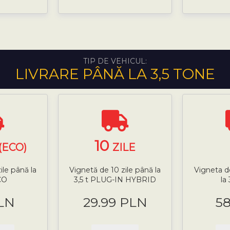
TIP DE VEHICUL:
LIVRARE PÂNĂ LA 3,5 TONE
10
(ECO)
ZILE
ile până la
Vignetă de 10 zile până la
Vigneta d
CO
3,5 t PLUG-IN HYBRID
la
LN
29.99 PLN
5