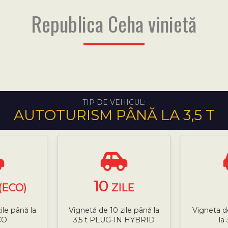
Republica Ceha vinietă
TIP DE VEHICUL:
AUTOTURISM PÂNĂ LA 3,5 T
10
(ECO)
ZILE
ile până la
Vignetă de 10 zile până la
Vigneta d
CO
3,5 t PLUG-IN HYBRID
la