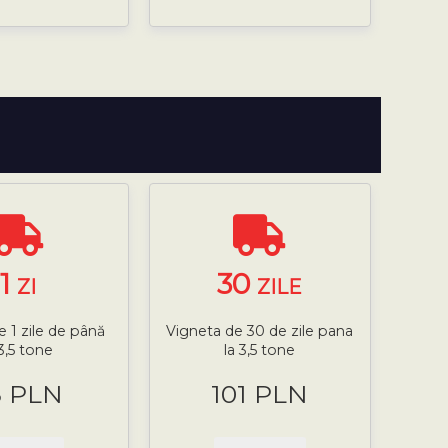
1
30
ZI
ZILE
e 1 zile de până
Vigneta de 30 de zile pana
 3,5 tone
la 3,5 tone
8 PLN
101 PLN