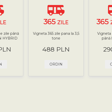
365
365
ILE
ZILE
e zile până
Vigneta 365 zile pana la 3,5
Vigneta 
-IN HYBRID
tone
până 
 PLN
488 PLN
29
N
ORDIN
ă