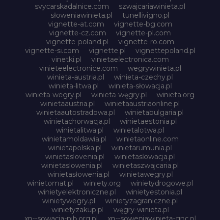
svycarskadalnice.com
szwajcariawinieta.pl
słoweniawinieta.pl
tunellivigno.pl
vignette-at.com
vignette-bg.com
vignette-cz.com
vignette-pl.com
vignette-poland.pl
vignette-ro.com
vignette-si.com
vignette.pl
vignettepoland.pl
vinetki.pl
vinietaelectronica.com
vinieteelectronice.com
wegrywinieta.pl
winieta-austria.pl
winieta-czechy.pl
winieta-litwa.pl
winieta-słowacja.pl
winieta-wegry.pl
winieta-węgry.pl
winieta.org
winietaaustria.pl
winietaaustriaonline.pl
winietaautostradowa.pl
winietabulgaria.pl
winietachorwacja.pl
winietaestonia.pl
winietalitwa.pl
winietalotwa.pl
winietamoldawia.pl
winietaonline.com
winietapolska.pl
winietarumunia.pl
winietaslovenia.pl
winietaslowacja.pl
winietaslowenia.pl
winietaszwajcaria.pl
winietasłowenia.pl
winietawegry.pl
winietomat.pl
winiety.org
winietydrogowe.pl
winietyelektroniczne.pl
winietyestonia.pl
winietywegry.pl
winietyzagraniczne.pl
winietyzakup.pl
węgry-winieta.pl
xn--sowacja-njb.org.pl
xn--soweniawinieta-gnc.pl