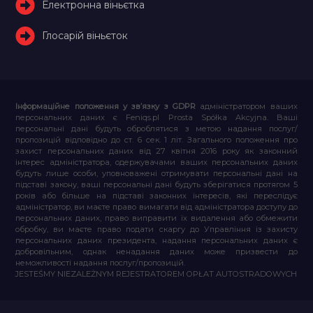
Електронна віньєтка
Глосарій віньєток
Інформаційне положення у зв’язку з GDPR
адміністратором ваших
персональних даних є Feniqs.pl Prosta Spółka Akcyjna. Ваші
персональні дані будуть оброблятися з метою надання послуг/
пропозицій відповідно до ст. 6 сек. 1 літ. Загального положення про
захист персональних даних від 27 квітня 2016 року як законний
інтерес адміністратора, одержувачами ваших персональних даних
будуть лише особи, уповноважені отримувати персональні дані на
підставі закону, ваші персональні дані будуть зберігатися протягом 5
років або більше на підставі законних інтересів, які переслідує
адміністратор, ви маєте право вимагати від адміністратора доступу до
персональних даних, право виправити їх видалення або обмежити
обробку, ви маєте право подати скаргу до Управління із захисту
персональних даних президента, надання персональних даних є
добровільним, однак ненадання даних може призвести до
неможливості надання послуг/пропозицій.
JESTEŚMY NIEZALEŻNYM REJESTRATOREM OPŁAT AUTOSTRADOWYCH