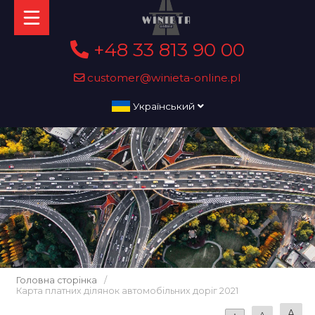
+48 33 813 90 00
customer@winieta-online.pl
Український
Головна сторінка
/
Карта платних ділянок автомобільних доріг 2021
A
A