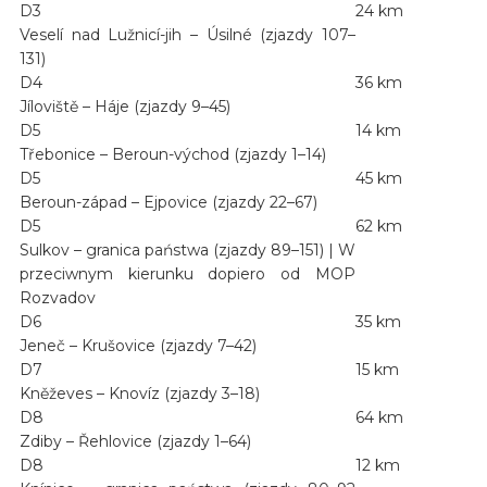
D3
24 km
Veselí nad Lužnicí-jih – Úsilné (zjazdy 107–
131)
D4
36 km
Jíloviště – Háje (zjazdy 9–45)
D5
14 km
Třebonice – Beroun-východ (zjazdy 1–14)
D5
45 km
Beroun-západ – Ejpovice (zjazdy 22–67)
D5
62 km
Sulkov – granica państwa (zjazdy 89–151) | W
przeciwnym kierunku dopiero od MOP
Rozvadov
D6
35 km
Jeneč – Krušovice (zjazdy 7–42)
D7
15 km
Kněževes – Knovíz (zjazdy 3–18)
D8
64 km
Zdiby – Řehlovice (zjazdy 1–64)
D8
12 km