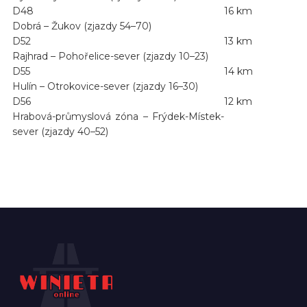
D48
16 km
Dobrá – Žukov (zjazdy 54–70)
D52
13 km
Rajhrad – Pohořelice-sever (zjazdy 10–23)
D55
14 km
Hulín – Otrokovice-sever (zjazdy 16–30)
D56
12 km
Hrabová-průmyslová zóna – Frýdek-Místek-
sever (zjazdy 40–52)