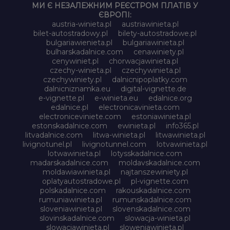
МИ Є НЕЗАЛЕЖНИМ РЕЄСТРОМ ПЛАТІВ У
ЄВРОПІ:
austria-winieta.pl
austriawinieta.pl
bilet-autostradowy.pl
bilety-autostradowe.pl
bulgariawienieta.pl
bulgariawinieta.pl
bulharskadalnice.com
cenawiniety.pl
cenywiniet.pl
chorwacjawinieta.pl
czechy-winieta.pl
czechywinieta.pl
czechywiniety.pl
dalnicnipoplatky.com
dalnicniznamka.eu
digital-vignette.de
e-vignette.pl
e-winieta.eu
edalnice.org
edalnice.pl
electronicavinieta.com
electroniceviniete.com
estoniawinieta.pl
estonskadalnice.com
ewinieta.pl
info365.pl
litvadalnice.com
litwa-winieta.pl
litwawinieta.pl
livignotunel.pl
livignotunnel.com
lotvawinieta.pl
lotwawinieta.pl
lotysskadalnice.com
madarskadalnice.com
moldavskadalnice.com
moldawiawinieta.pl
najtanszewiniety.pl
oplatyautostradowe.pl
pl-vignette.com
polskadalnice.com
rakouskadalnice.com
rumuniawinieta.pl
rumunskadalnice.com
sloveniawinieta.pl
slovenskadalnice.com
slovinskadalnice.com
slowacja-winieta.pl
slowacjawinieta.pl
sloweniawinieta.pl