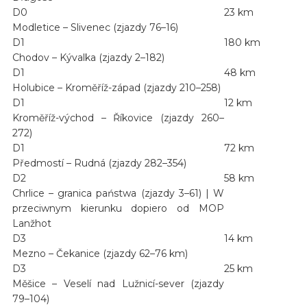
D0
23 km
Modletice – Slivenec (zjazdy 76–16)
D1
180 km
Chodov – Kývalka (zjazdy 2–182)
D1
48 km
Holubice – Kroměříž-západ (zjazdy 210–258)
D1
12 km
Kroměříž-východ – Říkovice (zjazdy 260–
272)
D1
72 km
Předmostí – Rudná (zjazdy 282–354)
D2
58 km
Chrlice – granica państwa (zjazdy 3–61) | W
przeciwnym kierunku dopiero od MOP
Lanžhot
D3
14 km
Mezno – Čekanice (zjazdy 62–76 km)
D3
25 km
Měšice – Veselí nad Lužnicí-sever (zjazdy
79–104)