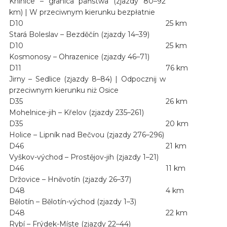
Knínice – granica państwa (zjazdy 80–92
km) | W przeciwnym kierunku bezpłatnie
D10
25 km
Stará Boleslav – Bezděčín (zjazdy 14–39)
D10
25 km
Kosmonosy – Ohrazenice (zjazdy 46–71)
D11
76 km
Jirny – Sedlice (zjazdy 8–84) | Odpocznij w
przeciwnym kierunku niż Osice
D35
26 km
Mohelnice-jih – Křelov (zjazdy 235–261)
D35
20 km
Holice – Lipník nad Bečvou (zjazdy 276–296)
D46
21 km
Vyškov-východ – Prostějov-jih (zjazdy 1–21)
D46
11 km
Držovice – Hněvotín (zjazdy 26–37)
D48
4 km
Bělotín – Bělotín-východ (zjazdy 1–3)
D48
22 km
Rybí – Frýdek-Míste (zjazdy 22–44)