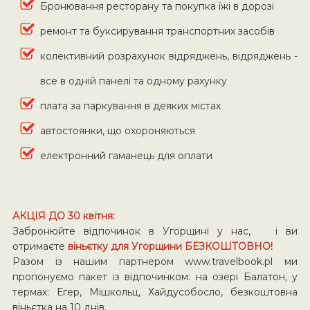
Бронювання ресторану та покупка їжі в дорозі
ремонт та буксирування транспортних засобів
колективний розрахунок відряджень, відряджень -
все в одній панелі та одному рахунку
плата за паркування в деяких містах
автостоянки, що охороняються
електронний гаманець для оплати
АКЦІЯ ДО 30 квітня:
Забронюйте відпочинок в Угорщині у нас, і ви
отримаєте
віньєтку для Угорщини БЕЗКОШТОВНО!
Разом із нашим партнером www.travelbook.pl ми
пропонуємо пакет із відпочинком: на озері Балатон, у
термах: Егер, Мішкольц, Хайдусобосло, безкоштовна
віньєтка на 10 днів.