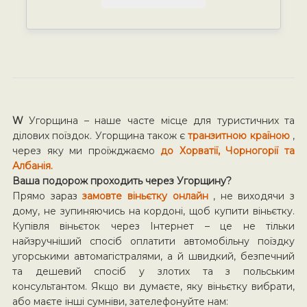
W
Угорщина – наше часте місце для туристичних та
ділових поїздок. Угорщина також є
транзитною країною
,
через яку ми проїжджаємо
до Хорватії, Чорногорії та
Албанія.
Ваша подорож проходить через Угорщину?
Прямо зараз
замовте віньєтку онлайн
, не виходячи з
дому, не зупиняючись на кордоні, щоб купити віньєтку.
Купівля віньєток через Інтернет – це не тільки
найзручніший спосіб оплатити автомобільну поїздку
угорськими автомагістралями, а й швидкий, безпечний
та дешевий спосіб у злотих та з польським
консультантом. Якщо ви думаєте, яку віньєтку вибрати,
або маєте інші сумніви, зателефонуйте нам: