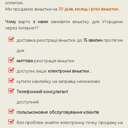
оплатою.
Ми продаємо віньєтки на
10 днів, місяць
і
річні віньєтки
.
Чому
варто
з нами
замовити віньєтку для Угорщини
через Інтернет?
доставка реєстрації віньєтки до
15 хвилин
протягом
дня
миттєва
реєстрація віньєтки
доступні лише
електронні віньєтки
,
купити наклейку на заправці неможливо
Телефонний консультант
доступний
польськомовне обслуговування клієнтів
без проблем знайти електронну точку продажу на