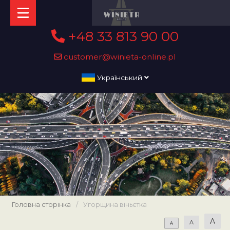
+48 33 813 90 00
customer@winieta-online.pl
Український
Головна сторінка
/
Угорщина віньєтка
A
A
A