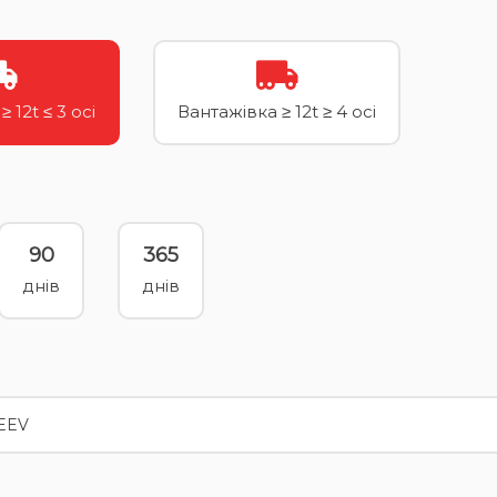
 12t ≤ 3 осі
Вантажівка ≥ 12t ≥ 4 осі
90
365
днів
днів