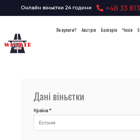
+48 33 813
Онлайн віньєтки 24 години
Як купити?
Австрія
Болгарія
Чехія
Е
Дані віньєтки
Країна *