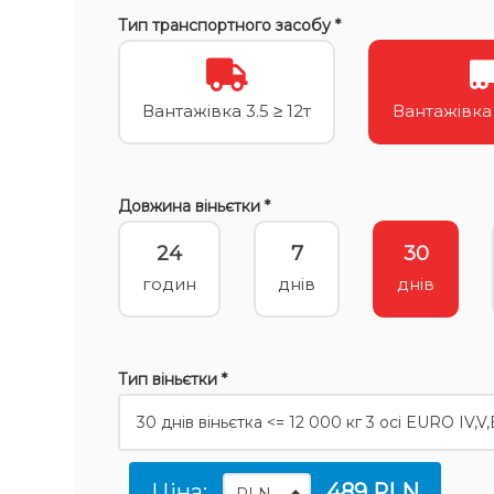
Тип транспортного засобу *
Вантажівка 3.5 ≥ 12т
Вантажівка ≥
Довжина віньєтки *
24
7
30
годин
днів
днів
Тип віньєтки *
Ціна:
489 PLN