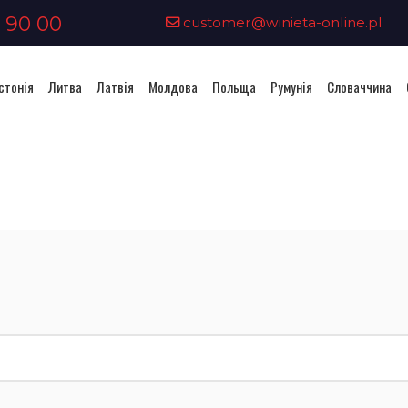
 90 00
customer@winieta-online.pl
стонія
Литва
Латвія
Молдова
Польща
Румунія
Словаччина
Придбання віньєтки - Естонія