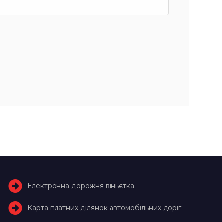
Електронна дорожня віньєтка
Карта платних ділянок автомобільних доріг