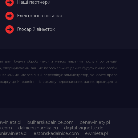
Наші партнери
Електронна віньєтка
Глосарій віньєток
ьні дані будуть оброблятися з метою надання послуг/пропозицій
атора, одержувачами ваших персональних даних будуть лише особи,
 законних інтересів, які переслідує адміністратор, ви маєте право
скаргу до Управління із захисту персональних даних президента,
awinieta.pl
bulharskadalnice.com
cenawiniety.pl
ky.com
dalnicniznamka.eu
digital-vignette.de
niawinieta.pl
estonskadalnice.com
ewinieta.pl