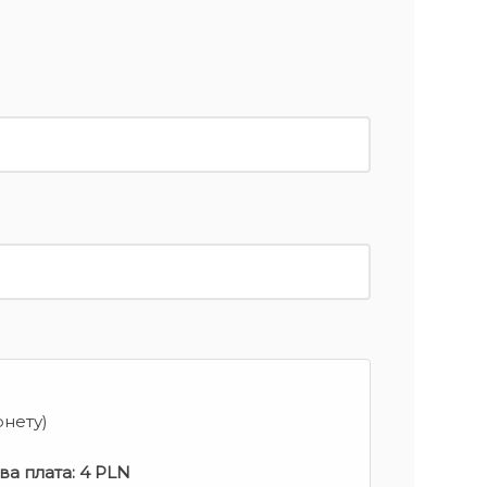
рнету)
ва плата:
4 PLN