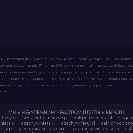
их персональних даних є Feniqs.pl Prosta Spółka Akcyjna. Ваші персонал
т персональних даних від 27 квітня 2016 року як законний інтерес адміністр
і персональні дані будуть зберігатися протягом 5 років або більше на підставі
аво виправити їх видалення або обмежити обробку, ви маєте право подати 
аних може призвести до неможливості надання послуг/пропозицій.
WYCH
МИ Є НЕЗАЛЕЖНИМ РЕЄСТРОМ ПЛАТІВ У ЄВРОПІ:
adowy.pl
bilety-autostradowe.pl
bulgariawienieta.pl
bulgari
nieta.pl
czechywinieta.pl
czechywiniety.pl
dalnicnipoplat
nice.pl
electronicavinieta.com
electroniceviniete.com
esto