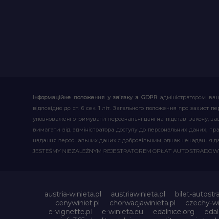
Інформаційне положення у зв’язку з GDPR
адміністратором ваш
відповідно до ст. 6 сек. 1 літ. Загального положення про захис
уповноважені отримувати персональні дані на підставі закону, ваш
вимагати від адміністратора доступу до персональних даних, пр
надання персональних даних є добровільним, однак ненадання д
JESTEŚMY NIEZALEŻNYM REJESTRATOREM OPŁAT AUTOSTRADO
austria-winieta.pl
austriawinieta.pl
bilet-autostr
cenywiniet.pl
chorwacjawinieta.pl
czechy-wi
e-vignette.pl
e-winieta.eu
edalnice.org
edal