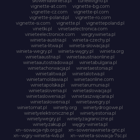
słoweniawinieta.pl
tunellivigno.pl
vignette-at.com
vignette-bg.com
vignette-cz.com
vignette-pl.com
vignette-poland.pl
vignette-ro.com
vignette-si.com
vignette.pl
vignettepoland.pl
vinetki.pl
vinietaelectronica.com
vinieteelectronice.com
wegrywinieta.pl
winieta-austria.pl
winieta-czechy.pl
winieta-litwa.pl
winieta-słowacja.pl
winieta-wegry.pl
winieta-węgry.pl
winieta.org
winietaaustria.pl
winietaaustriaonline.pl
winietaautostradowa.pl
winietabulgaria.pl
winietachorwacja.pl
winietaestonia.pl
winietalitwa.pl
winietalotwa.pl
winietamoldawia.pl
winietaonline.com
winietapolska.pl
winietarumunia.pl
winietaslovenia.pl
winietaslowacja.pl
winietaslowenia.pl
winietaszwajcaria.pl
winietasłowenia.pl
winietawegry.pl
winietomat.pl
winiety.org
winietydrogowe.pl
winietyelektroniczne.pl
winietyestonia.pl
winietywegry.pl
winietyzagraniczne.pl
winietyzakup.pl
węgry-winieta.pl
xn--sowacja-njb.org.pl
xn--soweniawinieta-gnc.pl
xn--wgry-winieta-4vb.pl
xn--winieta-sowacja-7sc.pl