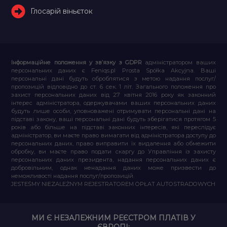
Глосарій віньєток
Інформаційне положення у зв’язку з GDPR
адміністратором ваших
персональних даних є Feniqs.pl Prosta Spółka Akcyjna. Ваші
персональні дані будуть оброблятися з метою надання послуг/
пропозицій відповідно до ст. 6 сек. 1 літ. Загального положення про
захист персональних даних від 27 квітня 2016 року як законний
інтерес адміністратора, одержувачами ваших персональних даних
будуть лише особи, уповноважені отримувати персональні дані на
підставі закону, ваші персональні дані будуть зберігатися протягом 5
років або більше на підставі законних інтересів, які переслідує
адміністратор, ви маєте право вимагати від адміністратора доступу до
персональних даних, право виправити їх видалення або обмежити
обробку, ви маєте право подати скаргу до Управління із захисту
персональних даних президента, надання персональних даних є
добровільним, однак ненадання даних може призвести до
неможливості надання послуг/пропозицій.
JESTEŚMY NIEZALEŻNYM REJESTRATOREM OPŁAT AUTOSTRADOWYCH
МИ Є НЕЗАЛЕЖНИМ РЕЄСТРОМ ПЛАТІВ У
ЄВРОПІ: