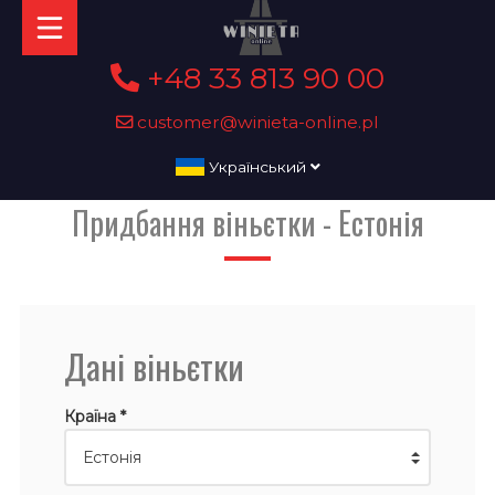
+48 33 813 90 00
customer@winieta-online.pl
Український
Придбання віньєтки - Естонія
Дані віньєтки
Країна *