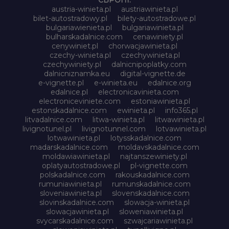
austria-winieta.pl
austriawinieta.pl
bilet-autostradowy.pl
bilety-autostradowe.pl
bulgariawienieta.pl
bulgariawinieta.pl
bulharskadalnice.com
cenawiniety.pl
cenywiniet.pl
chorwacjawinieta.pl
czechy-winieta.pl
czechywinieta.pl
czechywiniety.pl
dalnicnipoplatky.com
dalnicniznamka.eu
digital-vignette.de
e-vignette.pl
e-winieta.eu
edalnice.org
edalnice.pl
electronicavinieta.com
electroniceviniete.com
estoniawinieta.pl
estonskadalnice.com
ewinieta.pl
info365.pl
litvadalnice.com
litwa-winieta.pl
litwawinieta.pl
livignotunel.pl
livignotunnel.com
lotvawinieta.pl
lotwawinieta.pl
lotysskadalnice.com
madarskadalnice.com
moldavskadalnice.com
moldawiawinieta.pl
najtanszewiniety.pl
oplatyautostradowe.pl
pl-vignette.com
polskadalnice.com
rakouskadalnice.com
rumuniawinieta.pl
rumunskadalnice.com
sloveniawinieta.pl
slovenskadalnice.com
slovinskadalnice.com
slowacja-winieta.pl
slowacjawinieta.pl
sloweniawinieta.pl
svycarskadalnice.com
szwajcariawinieta.pl