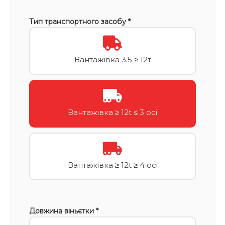
Тип транспортного засобу *
Вантажівка 3.5 ≥ 12т
Вантажівка ≥ 12t ≤ 3 осі
Вантажівка ≥ 12t ≥ 4 осі
Довжина віньєтки *