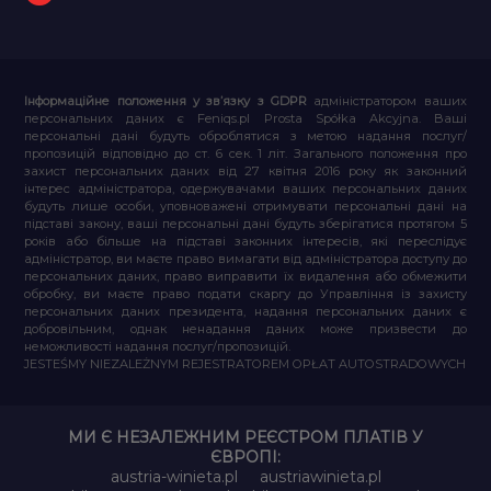
Інформаційне положення у зв’язку з GDPR
адміністратором ваших
персональних даних є Feniqs.pl Prosta Spółka Akcyjna. Ваші
персональні дані будуть оброблятися з метою надання послуг/
пропозицій відповідно до ст. 6 сек. 1 літ. Загального положення про
захист персональних даних від 27 квітня 2016 року як законний
інтерес адміністратора, одержувачами ваших персональних даних
будуть лише особи, уповноважені отримувати персональні дані на
підставі закону, ваші персональні дані будуть зберігатися протягом 5
років або більше на підставі законних інтересів, які переслідує
адміністратор, ви маєте право вимагати від адміністратора доступу до
персональних даних, право виправити їх видалення або обмежити
обробку, ви маєте право подати скаргу до Управління із захисту
персональних даних президента, надання персональних даних є
добровільним, однак ненадання даних може призвести до
неможливості надання послуг/пропозицій.
JESTEŚMY NIEZALEŻNYM REJESTRATOREM OPŁAT AUTOSTRADOWYCH
МИ Є НЕЗАЛЕЖНИМ РЕЄСТРОМ ПЛАТІВ У
ЄВРОПІ:
austria-winieta.pl
austriawinieta.pl