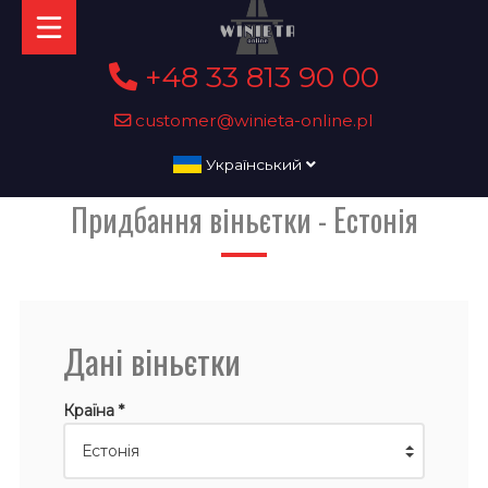
+48 33 813 90 00
customer@winieta-online.pl
Український
Придбання віньєтки - Естонія
Дані віньєтки
Країна *