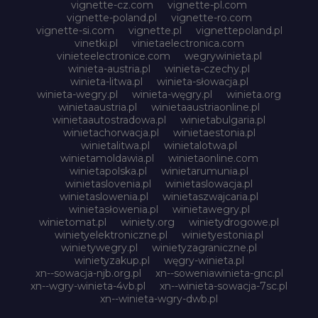
vignette-cz.com
vignette-pl.com
vignette-poland.pl
vignette-ro.com
vignette-si.com
vignette.pl
vignettepoland.pl
vinetki.pl
vinietaelectronica.com
vinieteelectronice.com
wegrywinieta.pl
winieta-austria.pl
winieta-czechy.pl
winieta-litwa.pl
winieta-słowacja.pl
winieta-wegry.pl
winieta-węgry.pl
winieta.org
winietaaustria.pl
winietaaustriaonline.pl
winietaautostradowa.pl
winietabulgaria.pl
winietachorwacja.pl
winietaestonia.pl
winietalitwa.pl
winietalotwa.pl
winietamoldawia.pl
winietaonline.com
winietapolska.pl
winietarumunia.pl
winietaslovenia.pl
winietaslowacja.pl
winietaslowenia.pl
winietaszwajcaria.pl
winietasłowenia.pl
winietawegry.pl
winietomat.pl
winiety.org
winietydrogowe.pl
winietyelektroniczne.pl
winietyestonia.pl
winietywegry.pl
winietyzagraniczne.pl
winietyzakup.pl
węgry-winieta.pl
xn--sowacja-njb.org.pl
xn--soweniawinieta-gnc.pl
xn--wgry-winieta-4vb.pl
xn--winieta-sowacja-7sc.pl
xn--winieta-wgry-dwb.pl