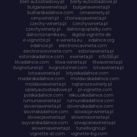
bilet-autostradowy.pl
bilety-autostradowe.pl
bulgariawienieta.pl
bulgariawinieta.pl
bulharskadalnice.com
cenawiniety.pl
cenywiniet.pl
chorwacjawinieta.pl
czechy-winieta.pl
czechywinieta.pl
czechywiniety.pl
dalnicnipoplatky.com
dalnicniznamka.eu
digital-vignette.de
e-vignette.pl
e-winieta.eu
edalnice.org
edalnice.pl
electronicavinieta.com
electroniceviniete.com
estoniawinieta.pl
estonskadalnice.com
ewinieta.pl
info365.pl
litvadalnice.com
litwa-winieta.pl
litwawinieta.pl
livignotunel.pl
livignotunnel.com
lotvawinieta.pl
lotwawinieta.pl
lotysskadalnice.com
madarskadalnice.com
moldavskadalnice.com
moldawiawinieta.pl
najtanszewiniety.pl
oplatyautostradowe.pl
pl-vignette.com
polskadalnice.com
rakouskadalnice.com
rumuniawinieta.pl
rumunskadalnice.com
sloveniawinieta.pl
slovenskadalnice.com
slovinskadalnice.com
slowacja-winieta.pl
slowacjawinieta.pl
sloweniawinieta.pl
svycarskadalnice.com
szwajcariawinieta.pl
słoweniawinieta.pl
tunellivigno.pl
vignette-at.com
vignette-bg.com